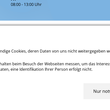
08:00 - 13:00 Uhr
ternet
Impressum
AGB
Erklärung zu
ndige Cookies, deren Daten von uns nicht weitergegeben we
rhalten beim Besuch der Webseiten messen, um das Interes
n, eine Identifikation Ihrer Person erfolgt nicht.
ite nutzbar zu machen, indem sie Grundfunktionen wie Sei
Nur not
 ermöglichen. Die Webseite kann ohne diese Cookies nicht r