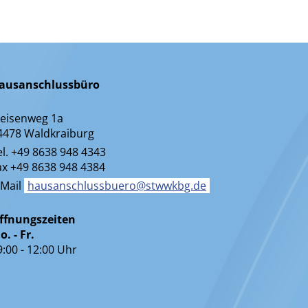
ausanschlussbüro
eisenweg 1a
4478 Waldkraiburg
el. +49 8638 948 4343
ax +49 8638 948 4384
-Mail
hausanschlussbuero@stwwkbg.de
ffnungszeiten
o. - Fr.
9:00 - 12:00 Uhr