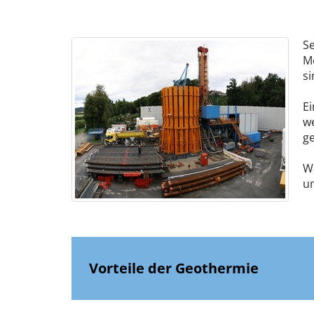
Se
Me
si
Ei
w
g
Wa
u
Vorteile der Geothermie