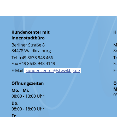
Kundencenter mit
H
Innenstadtbüro
Berliner Straße 8
M
84478 Waldkraiburg
8
Tel. +49 8638 948 466
T
Fax +49 8638 948 4149
F
E-Mail
kundencenter@stwwkbg.de
E
Öffnungszeiten
Ö
M
Mo. - Mi.
0
08:00 - 13:00 Uhr
Do.
08:00 - 18:00 Uhr
Fr.