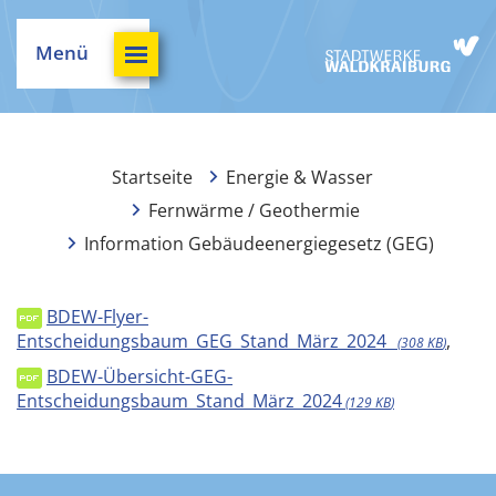
Menü
Startseite
Energie & Wasser
Fernwärme / Geothermie
Information Gebäudeenergiegesetz (GEG)
BDEW-Flyer-
Entscheidungsbaum_GEG_Stand_März_2024_
,
308 KB
BDEW-Übersicht-GEG-
Entscheidungsbaum_Stand_März_2024
129 KB