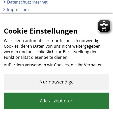
Datenschutz Internet
Impressum
AGB
Erklärung zur Barrierefreiheit
Cookie Einstellungen
Wir setzen automatisiert nur technisch notwendige
Cookies, deren Daten von uns nicht weitergegeben
werden und ausschließlich zur Bereitstellung der
Funktionalität dieser Seite dienen.
Außerdem verwenden wir Cookies, die Ihr Verhalten
beim Besuch der Webseiten messen, um das
Interesse unserer Besucher besser kennen zu
lernen. Wir erheben dabei nur pseudonyme Daten,
Nur notwendige
eine Identifikation Ihrer Person erfolgt nicht.
Kategorie: Notwendig
Alle akzeptieren
Notwendige Cookies helfen dabei, eine Webseite
nutzbar zu machen, indem sie Grundfunktionen wie