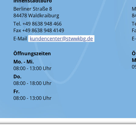
Innenstadtbüro
Berliner Straße 8
M
84478 Waldkraiburg
8
Tel. +49 8638 948 466
T
Fax +49 8638 948 4149
F
E-Mail
kundencenter@stwwkbg.de
E
Öffnungszeiten
Ö
M
Mo. - Mi.
0
08:00 - 13:00 Uhr
Do.
08:00 - 18:00 Uhr
Fr.
08:00 - 13:00 Uhr
ternet
Impressum
AGB
Erklärung zu