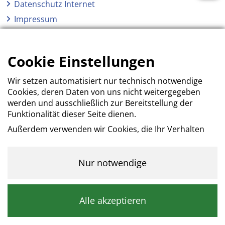
Datenschutz Internet
Impressum
AGB
Erklärung zur Barrierefreiheit
Cookie Einstellungen
Wir setzen automatisiert nur technisch notwendige
Cookies, deren Daten von uns nicht weitergegeben
werden und ausschließlich zur Bereitstellung der
Funktionalität dieser Seite dienen.
Außerdem verwenden wir Cookies, die Ihr Verhalten
beim Besuch der Webseiten messen, um das
Interesse unserer Besucher besser kennen zu
lernen. Wir erheben dabei nur pseudonyme Daten,
Nur notwendige
eine Identifikation Ihrer Person erfolgt nicht.
Kategorie: Notwendig
Alle akzeptieren
Notwendige Cookies helfen dabei, eine Webseite
nutzbar zu machen, indem sie Grundfunktionen wie